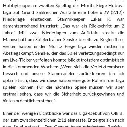
Hobbytruppe am zweiten Spieltag der Moritz Fiege Hobby-
Liga auf Grund zahlreicher Ausfälle eine hohe 6:29 (2:12)-
Niederlage einstecken. Stammkeeper Lukas K. war
dementsprechend frustriert: „Das war ein Rückschritt um 2
Jahre.“ Mit zwei Niederlagen zum Aufktakt steckt die
Mannschaft um Spielertrainer Senske bereits zu Beginn ihrer
vierten Saison in der Moritz Fiege Liga wieder mitten im
Abstiegskampf. Senske, der das Spiel verletzungsbedingt nur
am Live-Ticker verfolgen konnte, blickt trotzdem optimistisch
in die kommenden Wochen: „Wenn sich die Verletztenmisere
bessert und unsere Stammspieler zurückkehren bin ich
optimistisch, dass wir diese Saison eine gute Rolle in der Liga
spielen können. Für die nächsten Spiele müssen wir aber
erstmal sehen, dass wir die Sicherheit zurückgewinnen und
hinten ordentlichen stehen.“
Einer der wenigen Lichtblicke war das Liga-Debüt von Olli B.,
der zum zwischenzeitlichen 2:11 einnetzte. Er zeigte sich nach
dem Spiel gefasst: „Der Gegner hatte mindestens Bezirks-