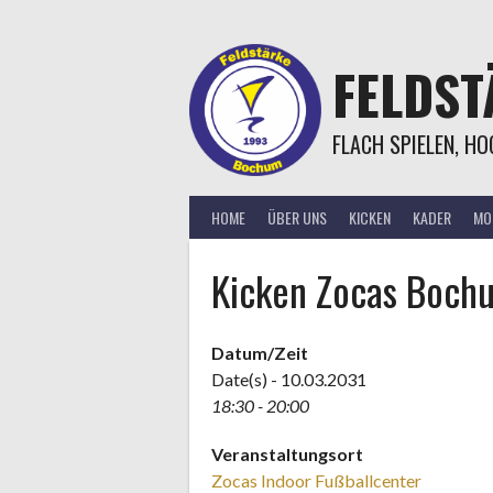
Springe
zum
Inhalt
FELDS
FLACH SPIELEN, H
HOME
ÜBER UNS
KICKEN
KADER
MOR
Kicken Zocas Boch
Datum/Zeit
Date(s) - 10.03.2031
18:30 - 20:00
Veranstaltungsort
Zocas Indoor Fußballcenter