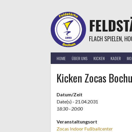
Springe
zum
Inhalt
FELDS
FLACH SPIELEN, H
HOME
ÜBER UNS
KICKEN
KADER
MOR
Kicken Zocas Boch
Datum/Zeit
Date(s) - 21.04.2031
18:30 - 20:00
Veranstaltungsort
Zocas Indoor Fußballcenter