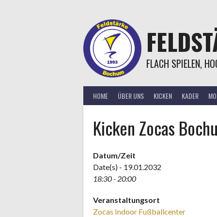
Springe
zum
Inhalt
FELDS
FLACH SPIELEN, H
HOME
ÜBER UNS
KICKEN
KADER
MOR
Kicken Zocas Boch
Datum/Zeit
Date(s) - 19.01.2032
18:30 - 20:00
Veranstaltungsort
Zocas Indoor Fußballcenter