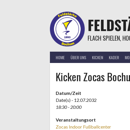
Springe
zum
Inhalt
FELDS
FLACH SPIELEN, H
HOME
ÜBER UNS
KICKEN
KADER
MOR
Kicken Zocas Boch
Datum/Zeit
Date(s) - 12.07.2032
18:30 - 20:00
Veranstaltungsort
Zocas Indoor Fußballcenter