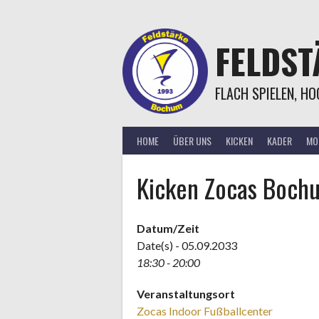
Springe
zum
Inhalt
FELDS
FLACH SPIELEN, H
HOME
ÜBER UNS
KICKEN
KADER
MOR
Kicken Zocas Boch
Datum/Zeit
Date(s) - 05.09.2033
18:30 - 20:00
Veranstaltungsort
Zocas Indoor Fußballcenter