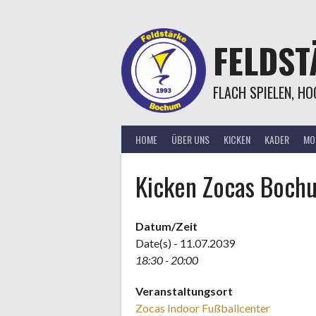
Springe
zum
Inhalt
FELDS
FLACH SPIELEN, H
HOME
ÜBER UNS
KICKEN
KADER
MOR
Kicken Zocas Boch
Datum/Zeit
Date(s) - 11.07.2039
18:30 - 20:00
Veranstaltungsort
Zocas Indoor Fußballcenter