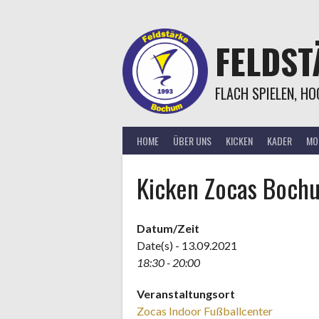
Springe
zum
Inhalt
FELDS
FLACH SPIELEN, H
HOME
ÜBER UNS
KICKEN
KADER
MOR
Kicken Zocas Boch
Datum/Zeit
Date(s) - 13.09.2021
18:30 - 20:00
Veranstaltungsort
Zocas Indoor Fußballcenter