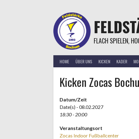
Springe
zum
Inhalt
FELDS
FLACH SPIELEN, H
HOME
ÜBER UNS
KICKEN
KADER
MOR
Kicken Zocas Boch
Datum/Zeit
Date(s) - 08.02.2027
18:30 - 20:00
Veranstaltungsort
Zocas Indoor Fußballcenter