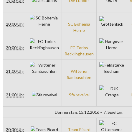
19:00 Uhr
Die Ludolfs
S
20:00 Uhr
SC Bohemia
Herne
20:00 Uhr
FC Torlos
Recklinghausen
21:00 Uhr
Wittener
Sambasohlen
21:00 Uhr
Sfa revaival
Donnerstag, 15.12.2016 – 7. Spieltag
20:30 Uhr
Team Picard