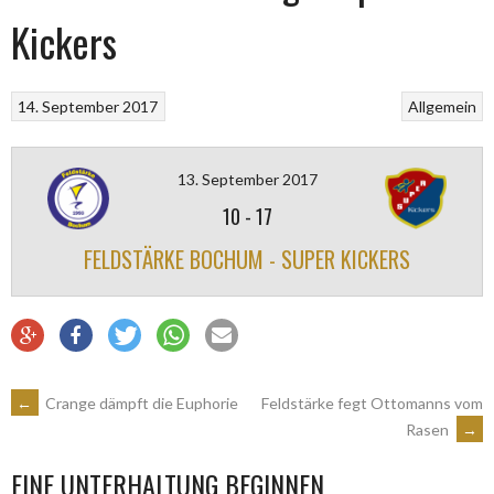
Kickers
14. September 2017
Allgemein
13. September 2017
10
-
17
FELDSTÄRKE BOCHUM - SUPER KICKERS
ARTIKEL-
←
Crange dämpft die Euphorie
Feldstärke fegt Ottomanns vom
Rasen
→
NAVIGATION
EINE UNTERHALTUNG BEGINNEN