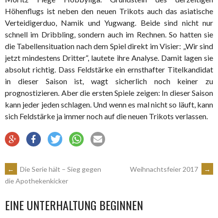
Höhenflugs ist neben den neuen Trikots auch das asiatische
Verteidigerduo, Namik und Yugwang. Beide sind nicht nur
schnell im Dribbling, sondern auch im Rechnen. So hatten sie
die Tabellensituation nach dem Spiel direkt im Visier: „Wir sind
jetzt mindestens Dritter“, lautete ihre Analyse. Damit lagen sie
absolut richtig. Dass Feldstärke ein ernsthafter Titelkandidat
in dieser Saison ist, wagt sicherlich noch keiner zu
prognostizieren. Aber die ersten Spiele zeigen: In dieser Saison
kann jeder jeden schlagen. Und wenn es mal nicht so läuft, kann
sich Feldstärke ja immer noch auf die neuen Trikots verlassen.
ARTIKEL-
←
Die Serie hält – Sieg gegen
Weihnachtsfeier 2017
→
die Apothekenkicker
NAVIGATION
EINE UNTERHALTUNG BEGINNEN