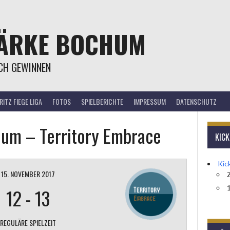
TÄRKE BOCHUM
OCH GEWINNEN
ITZ FIEGE LIGA
FOTOS
SPIELBERICHTE
IMPRESSUM
DATENSCHUTZ
hum – Territory Embrace
KIC
Kic
15. NOVEMBER 2017
1
12
-
13
REGULÄRE SPIELZEIT